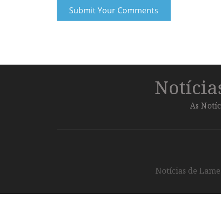
Notíci
As Notíc
Notícias de Lameg