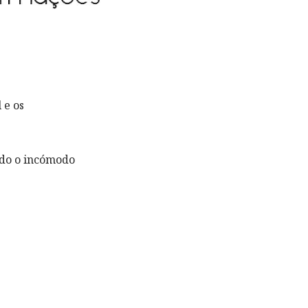
 e os
ndo o incómodo