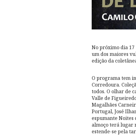
No próximo dia 17 
um dos maiores vul
edição da coletâne
O programa tem in
Corredoura. Coleçã
todos. O olhar de 
Valle de Figueired
Magalhães Carneiro
Portugal, José Ilh
espumante Noites d
almoço terá lugar
estende-se pela tar