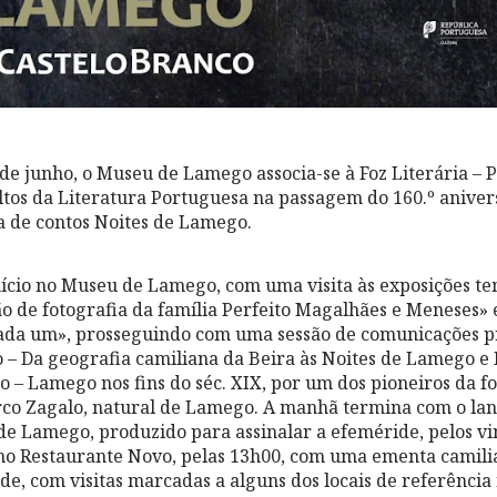
de junho, o Museu de Lamego associa-se à Foz Literária – 
tos da Literatura Portuguesa na passagem do 160.º aniver
a de contos Noites de Lamego.
ício no Museu de Lamego, com uma visita às exposições te
o de fotografia da família Perfeito Magalhães e Meneses
cada um», prosseguindo com uma sessão de comunicações pr
o – Da geografia camiliana da Beira às Noites de Lamego 
 – Lamego nos fins do séc. XIX, por um dos pioneiros da f
arco Zagalo, natural de Lamego. A manhã termina com o l
e Lamego, produzido para assinalar a efeméride, pelos vi
 no Restaurante Novo, pelas 13h00, com uma ementa camil
de, com visitas marcadas a alguns dos locais de referência