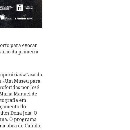
Porto para evocar
sário da primeira
mporárias «Casa da
» e «Um Museu para
oferidas por José
e Maria Manuel de
otografia em
ançamento do
nhos Dona Joia. O
iana. O programa
 na obra de Camilo,