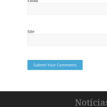
Email
*
Site
Notíci