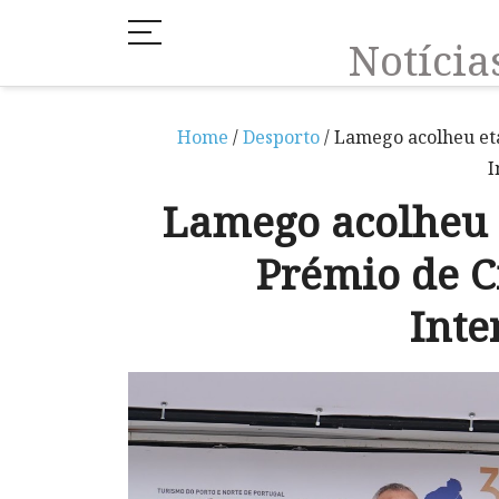
Notíci
Home
/
Desporto
/ Lamego acolheu et
I
Lamego acolheu 
Prémio de C
Inte