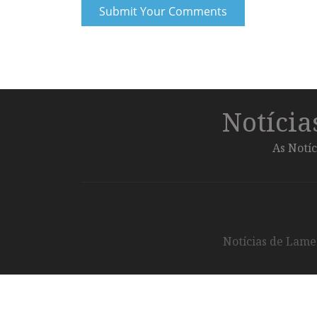
Notíci
As Notíc
Notícias de Lameg