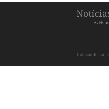
Notíci
As Notíc
Notícias de Lameg