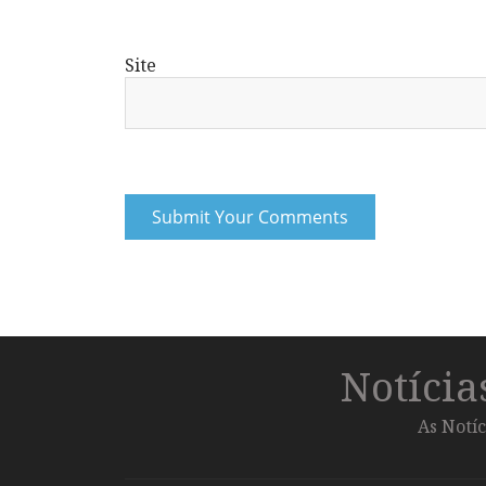
Site
Notíci
As Notíc