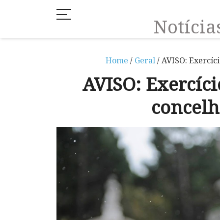
Notíci
Home
/
Geral
/ AVISO: Exercíc
AVISO: Exercíci
concel