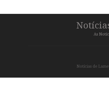
Notíci
As Notíc
Notícias de Lameg