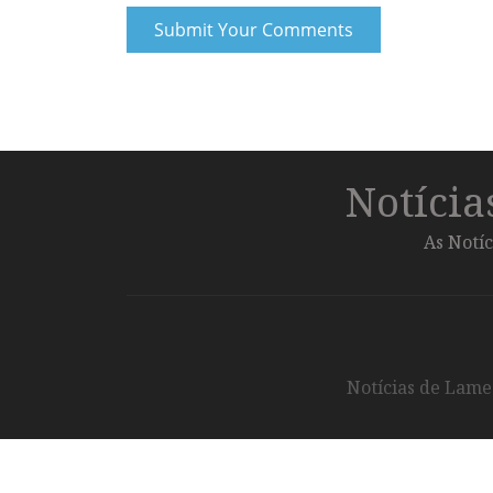
Notíci
As Notíc
Notícias de Lameg