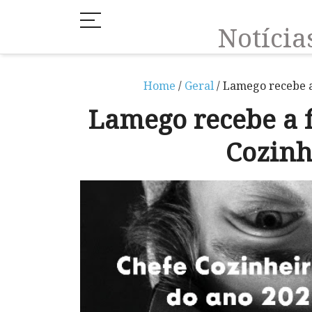
Notíci
Home
/
Geral
/ Lamego recebe a
Lamego recebe a f
Cozinh