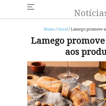
Notíci
Home
/
Geral
/ Lamego promove no
Lamego promove 
aos prod