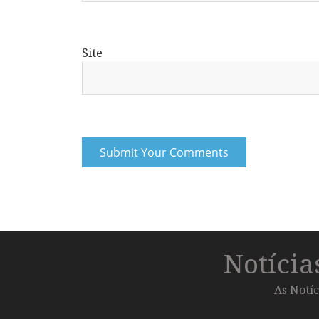
Site
Notíci
As Notíc