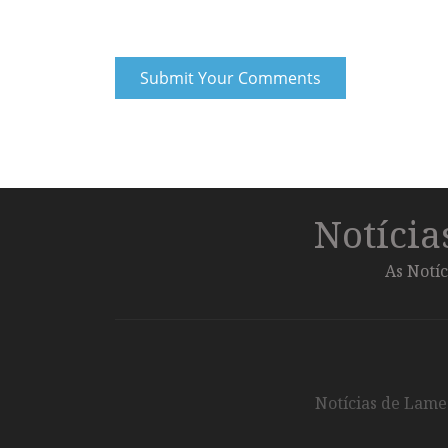
Notíci
As Notíc
Notícias de Lameg