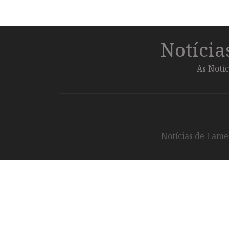
Notíci
As Notíc
Notícias de Lameg