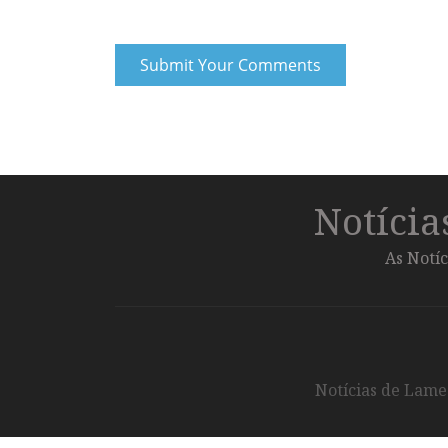
Notíci
As Notíc
Notícias de Lameg