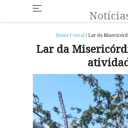
Notíci
Home
/
Geral
/ Lar da Misericór
Lar da Misericór
ativida