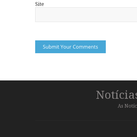
Site
Notíci
As Notíc