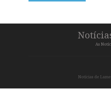
Notíci
As Notíc
Notícias de Lameg