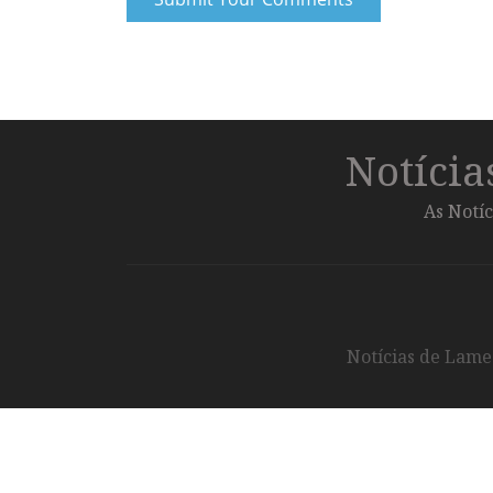
Notíci
As Notíc
Notícias de Lameg