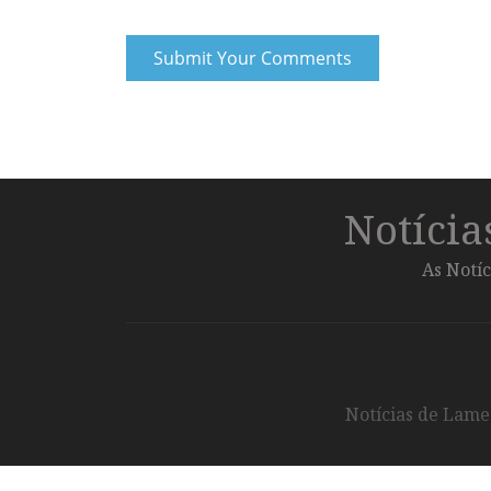
Notíci
As Notíc
Notícias de Lameg