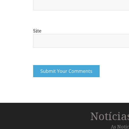
Site
Notíci
As Notíc