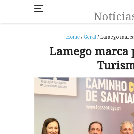
Notíci
Home
/
Geral
/ Lamego marca 
Lamego marca p
Turism