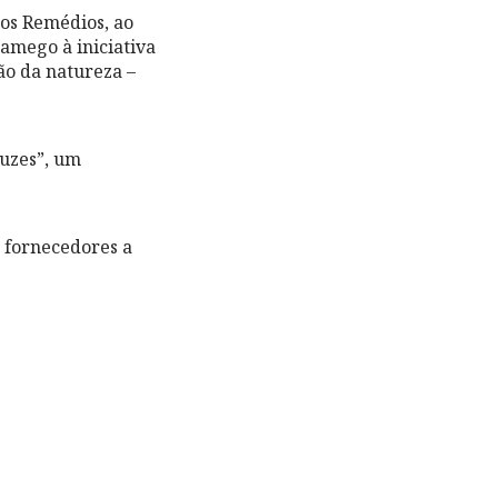
dos Remédios, ao
Lamego à iniciativa
ão da natureza –
luzes”, um
 fornecedores a