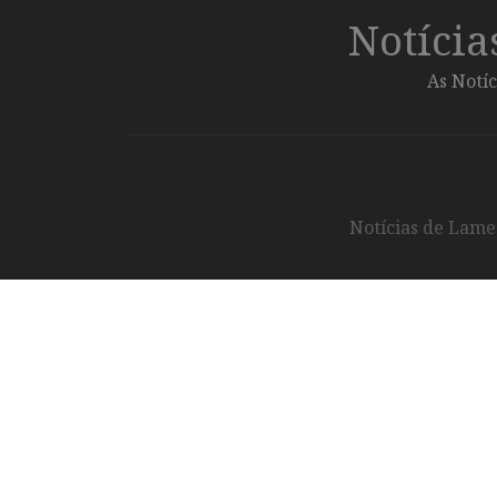
Notíci
As Notíc
Notícias de Lameg