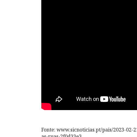
Fonte: www.sicnoticias.pt/pais/2023-0
as-ruas-2f0d33e3