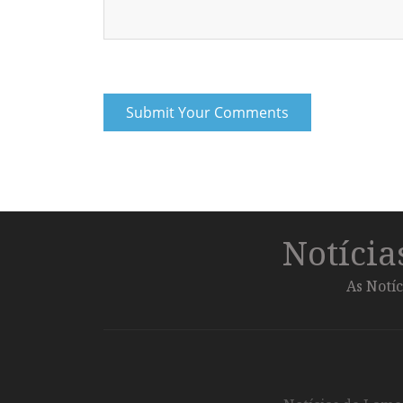
Notíci
As Notíc