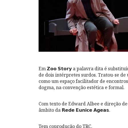
Em 𝗭𝗼𝗼 𝗦𝘁𝗼𝗿𝘆 a palavra dita é subs
de dois intérpretes surdos. Tratou-se d
como um espaço facilitador de encontros
dogma, na convenção estética e formal.
Com texto de Edward Albee e direção de 
âmbito da 𝗥𝗲𝗱𝗲 𝗘𝘂𝗻𝗶𝗰𝗲 𝗔𝗴𝗲𝗮𝘀.
Tem coprodução do TRC.