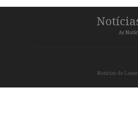
Notíci
As Notíc
Notícias de Lameg