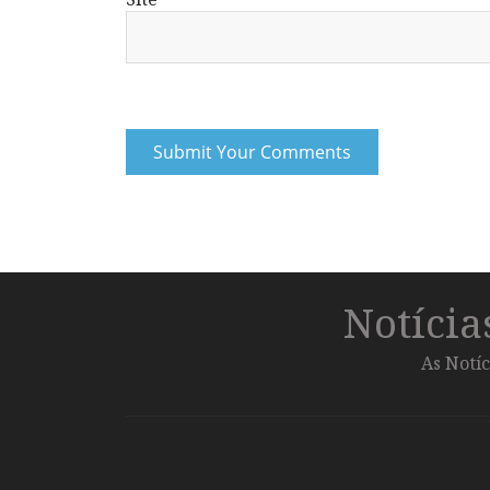
Notíci
As Notíc