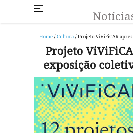
Notíci
Home
/
Cultura
/ Projeto ViViFiCAR apre
Projeto ViViFiC
exposição colet