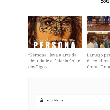
You 
“Persona” leva a arte da
Lamego pr
identidade à Galeria Solar
de colabor
dos Figos
Comte-Rob