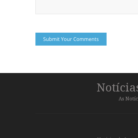
Notíci
As Notíc