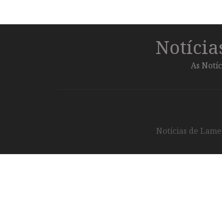
Notíci
As Notíc
Notícias de Lameg