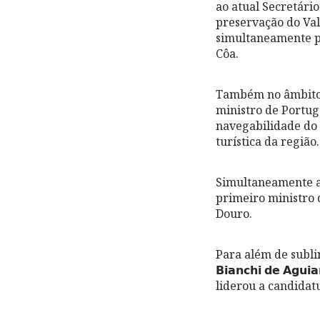
ao atual Secretário-Ge
preservação do Val
simultaneamente pa
Côa.
Também no âmbito p
ministro de Portugal,
navegabilidade do
turística da região.
Simultaneamente a
primeiro ministro de
Douro.
Para além de subli
𝗕𝗶𝗮𝗻𝗰𝗵𝗶 𝗱𝗲 𝗔
liderou a candida