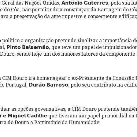
ral das Nações Unidas, 𝗔𝗻𝘁𝗼́𝗻𝗶𝗼 𝗚𝘂𝘁𝗲𝗿𝗿𝗲𝘀, pela sua l
e do Côa, não permitindo a construção da Barragem do Cô
ra a preservação da arte rupestre e consequente edifica
olítico a organização pretende sinalizar a importância d
 𝗣𝗶𝗻𝘁𝗼 𝗕𝗮𝗹𝘀𝗲𝗺𝗮̃𝗼, que teve um papel de impulsionado
 Douro, sendo hoje um dos maiores fatores da componente
 CIM Douro irá homenagear o ex-Presidente da Comissão E
 Portugal, 𝗗𝘂𝗿𝗮̃𝗼 𝗕𝗮𝗿𝗿𝗼𝘀𝗼, pelo seu contributo na ed
nhar as opções governativas, a CIM Douro pretende també
𝘂𝗶𝗮𝗿 𝗲 𝗠𝗶𝗴𝘂𝗲𝗹 𝗖𝗮𝗱𝗶𝗹𝗵𝗲 que tiveram um papel primordial 
tura do Douro a Património da Humanidade.