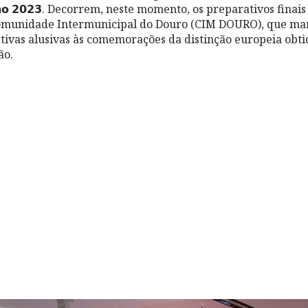
 𝗩𝗶𝗻𝗵𝗼 𝟮𝟬𝟮𝟯. Decorrem, neste momento, os preparativos fina
omunidade Intermunicipal do Douro (CIM DOURO), que marc
tivas alusivas às comemorações da distinção europeia obti
ão.