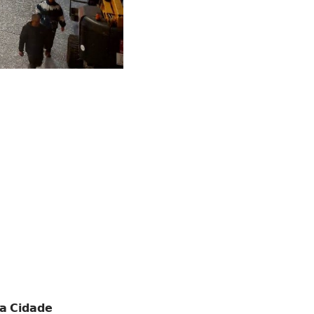
𝗖𝗶𝗱𝗮𝗱𝗲