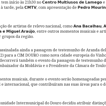
 início às 21h30 no 𝗖𝗲𝗻𝘁𝗿𝗼 𝗠𝘂𝗹𝘁𝗶𝘂𝘀𝗼𝘀 𝗱𝗲 𝗟𝗮𝗺𝗲𝗴
arde, pela 𝗖𝗠𝗧𝗩, com apresentação de 𝗣𝗲𝗱𝗿𝗼 𝗠𝗼𝘂𝗿𝗶𝗻𝗵𝗼
de artistas de relevo nacional, como 𝗔𝗻𝗮 𝗕𝗮𝗰𝗮𝗹𝗵𝗮𝘂, 𝗔𝗻𝘁𝗼
𝗼𝘀𝗮 𝗲 𝗠𝗶𝗴𝘂𝗲𝗹 𝗔𝗿𝗮𝘂́𝗷𝗼, entre outros momentos musicais e ar
 grupos da região.
 assinalada ainda a passagem de testemunho de Aranda de
2) para a CIM DOURO como nova cidade europeia do Vinho
decorrerá também o evento da passagem de testemunho d
Embaixador da Moldávia e o Presidente da Câmara de Toulo
entos musicais, durante o evento serão homenageadas pe
e internacional, que contribuíram nas suas áreas para o 
unidade Intermunicipal do Douro decidiu atribuir distinçõ