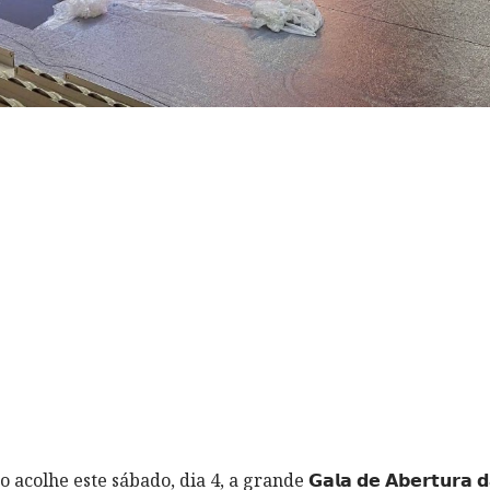
lhe este sábado, dia 4, a grande 𝗚𝗮𝗹𝗮 𝗱𝗲 𝗔𝗯𝗲𝗿𝘁𝘂𝗿𝗮 𝗱𝗮 