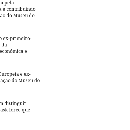
uta pela
a e contribuindo
ção do Museu do
o ex-primeiro-
r da
 económica e
uropeia e ex-
ificação do Museu do
m distinguir
na task force que