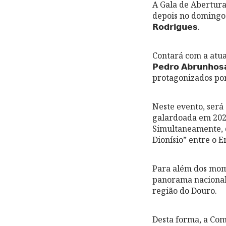
A Gala de Abertura tem
depois no domingo à t
𝗥𝗼𝗱𝗿𝗶𝗴𝘂𝗲𝘀.
Contará com a atuação 
𝗣𝗲𝗱𝗿𝗼 𝗔𝗯𝗿𝘂𝗻𝗵
protagonizados por
Neste evento, será
galardoada em 202
Simultaneamente, 
Dionísio” entre o 
Para além dos mom
panorama nacional 
região do Douro.
Desta forma, a Com