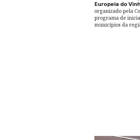
𝗘𝘂𝗿𝗼𝗽𝗲𝗶𝗮 𝗱𝗼
organizado pela C
programa de inicia
municípios da regi