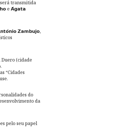
 e será transmitida
 e 𝗔́𝗴𝗮𝘁𝗮
́𝗻𝗶𝗼 𝗭𝗮𝗺𝗯𝘂𝗷𝗼,
tísticos
l Duero (cidade
.
as “Cidades
use.
rsonalidades do
desenvolvimento da
es pelo seu papel