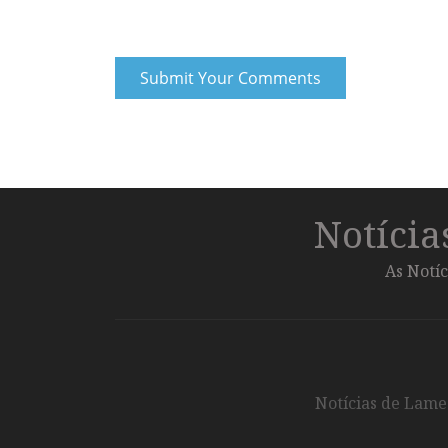
Notíci
As Notíc
Notícias de Lameg