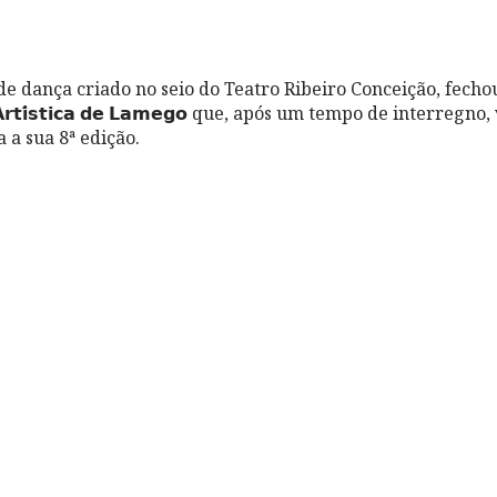
de dança criado no seio do Teatro Ribeiro Conceição, fech
𝗮 𝗔𝗿𝘁𝗶́𝘀𝘁𝗶𝗰𝗮 𝗱𝗲 𝗟𝗮𝗺𝗲𝗴𝗼 que, após um tempo de interregn
 a sua 8ª edição.