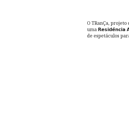
O TRanÇa, projeto 
uma 𝗥𝗲𝘀𝗶𝗱𝗲̂𝗻𝗰𝗶
de espetáculos para