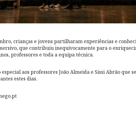
mbro, crianças e jovens partilharam experiências e conh
imersivo, que contribuiu inequivocamente para o enriquec
unos, professores e toda a equipa técnica.
special aos professores João Almeida e Sissi Abrão que 
antes estes dias.
mego.pt