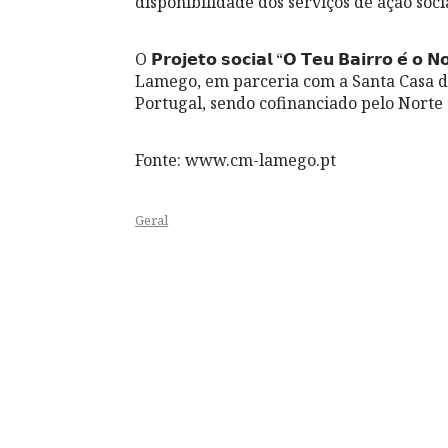
disponibilidade dos serviços de ação soc
O 𝗣𝗿𝗼𝗷𝗲𝘁𝗼 𝘀𝗼𝗰𝗶𝗮𝗹 “𝗢 𝗧𝗲𝘂 𝗕𝗮𝗶𝗿𝗿𝗼 
Lamego, em parceria com a Santa Casa d
Portugal, sendo cofinanciado pelo Norte
Fonte: www.cm-lamego.pt
Geral