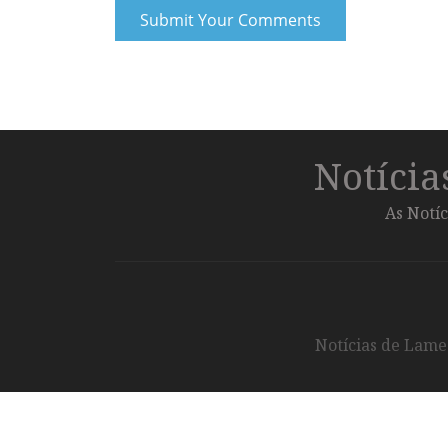
Notíci
As Notíc
Notícias de Lameg