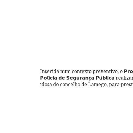
Inserida num contexto preventivo, o 𝗣𝗿𝗼𝗷𝗲𝘁𝗼 “
𝗣𝗼𝗹𝗶́𝗰𝗶𝗮 𝗱𝗲 𝗦𝗲𝗴𝘂𝗿𝗮𝗻𝗰̧𝗮 𝗣𝘂́𝗯𝗹
idosa do concelho de Lamego, para pres