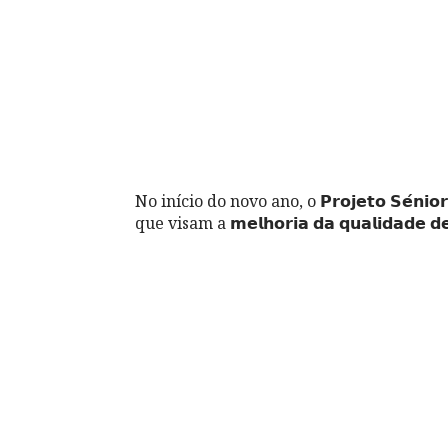
No início do novo ano, o 𝗣𝗿𝗼𝗷𝗲𝘁𝗼 𝗦𝗲́𝗻
que visam a 𝗺𝗲𝗹𝗵𝗼𝗿𝗶𝗮 𝗱𝗮 𝗾𝘂𝗮𝗹𝗶𝗱𝗮𝗱𝗲 