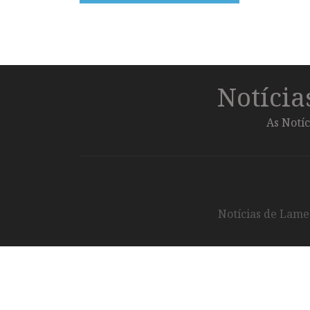
Notíci
As Notíc
Notícias de Lameg