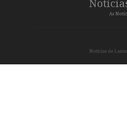
Notíci
As Notíc
Notícias de Lameg