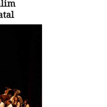
alim
atal