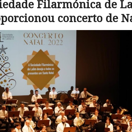
iedade Filarmónica de L
porcionou concerto de N