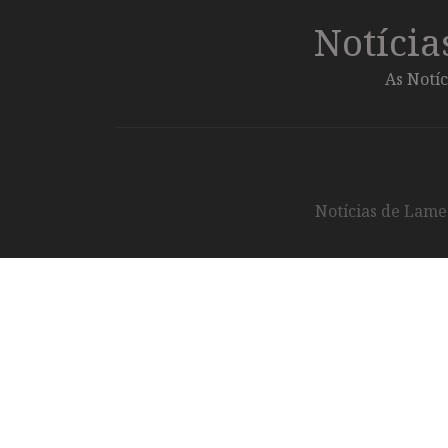
Notíci
As Notíc
Notícias de Lameg