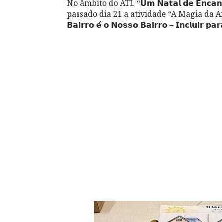
No âmbito do ATL “𝗨𝗺 𝗡𝗮𝘁𝗮𝗹 𝗱𝗲 𝗘𝗻𝗰
passado dia 21 a atividade “A Magia da Amizade”, 
𝗕𝗮𝗶𝗿𝗿𝗼 𝗲́ 𝗼 𝗡𝗼𝘀𝘀𝗼 𝗕𝗮𝗶𝗿𝗿𝗼 – 𝗜𝗻𝗰𝗹𝘂𝗶𝗿 𝗽𝗮