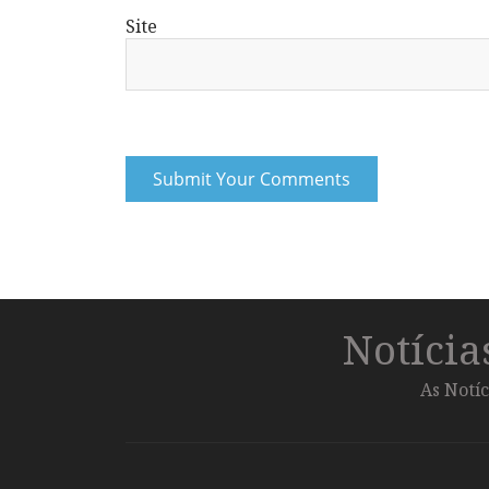
Site
Notíci
As Notíc