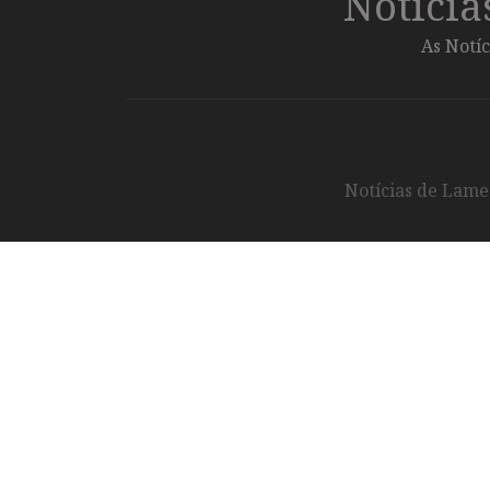
Notíci
As Notíc
Notícias de Lameg