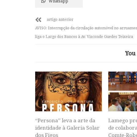
Whatsapp
artigo anterior
AVISO: Interrupção da circulação automóvel no arruame
liga o Largo dos Bancos à Av. Visconde Guedes Teixeira
You 
“Persona” leva a arte da
Lamego pr
identidade à Galeria Solar
de colabor
dos Figos
Comte-Rob