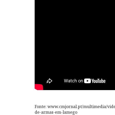
Fonte: www.cmjornal.pt/multimedia/vide
de-armas-em-lamego