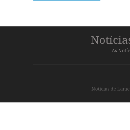
Notíci
As Notíc
Notícias de Lameg