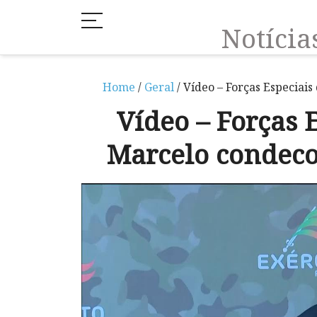
Notíci
Home
/
Geral
/ Vídeo – Forças Especiai
Vídeo – Forças E
Marcelo condec