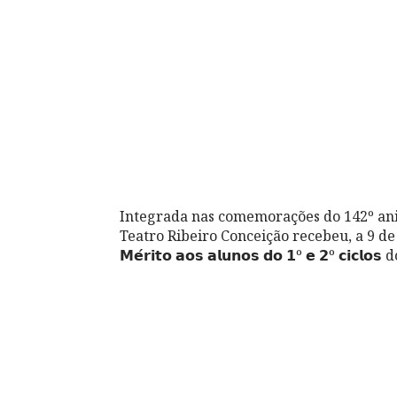
Integrada nas comemorações do 142º aniv
Teatro Ribeiro Conceição recebeu, a 9 de n
𝗠𝗲́𝗿𝗶𝘁𝗼 𝗮𝗼𝘀 𝗮𝗹𝘂𝗻𝗼𝘀 𝗱𝗼 𝟭º 𝗲 𝟮º 𝗰𝗶𝗰𝗹