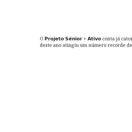
O 𝗣𝗿𝗼𝗷𝗲𝘁𝗼 𝗦𝗲́𝗻𝗶𝗼𝗿 + 𝗔𝘁𝗶𝘃𝗼 cont
deste ano atingiu um número recorde de 