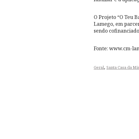
O Projeto “O Teu B
Lamego, em parceri
sendo cofinanciad
Fonte: www.cm-la
,
Geral
Santa Casa da Mi