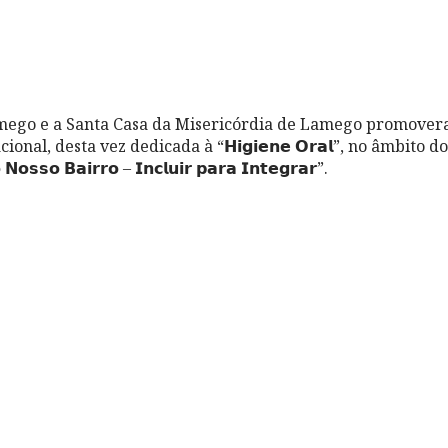
mego e a Santa Casa da Misericórdia de Lamego promove
l, desta vez dedicada à “𝗛𝗶𝗴𝗶𝗲𝗻𝗲 𝗢𝗿𝗮𝗹”, no âmbito do 𝗣𝗿𝗼
 𝗡𝗼𝘀𝘀𝗼 𝗕𝗮𝗶𝗿𝗿𝗼 – 𝗜𝗻𝗰𝗹𝘂𝗶𝗿 𝗽𝗮𝗿𝗮 𝗜𝗻𝘁𝗲𝗴𝗿𝗮𝗿”.