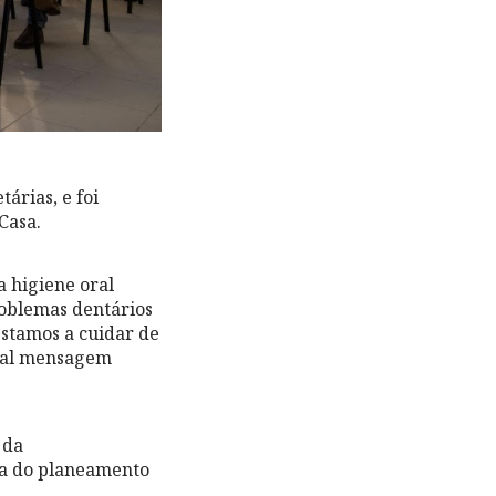
árias, e foi
Casa.
a higiene oral
problemas dentários
estamos a cuidar de
ipal mensagem
 da
ância do planeamento