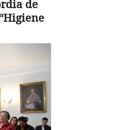
rdia de
“Higiene