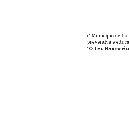
O Município de La
preventiva e educaciona
“𝗢 𝗧𝗲𝘂 𝗕𝗮𝗶𝗿𝗿𝗼 𝗲́ 𝗼