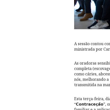
A sessão contou com
ministrada por Car
As oradoras sensib
completa (escovagem
como cáries, abces
nós, melhorando a 
transmitida na ma
Esta terça-feira, 
“𝗖𝗼𝗻𝘁𝗿𝗮𝗰𝗲𝗰̧
familiar e a aplica