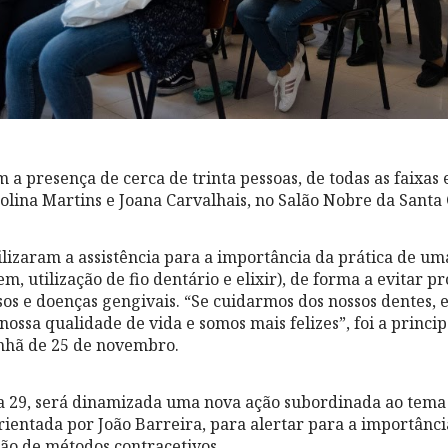
 a presença de cerca de trinta pessoas, de todas as faixas et
olina Martins e Joana Carvalhais, no Salão Nobre da Santa 
ilizaram a assistência para a importância da prática de um
, utilização de fio dentário e elixir), de forma a evitar 
sos e doenças gengivais. “Se cuidarmos dos nossos dentes, 
nossa qualidade de vida e somos mais felizes”, foi a princ
nhã de 25 de novembro.
dia 29, será dinamizada uma nova ação subordinada ao tema
𝗮̃𝗼”, orientada por João Barreira, para alertar para a import
ção de métodos contracetivos.