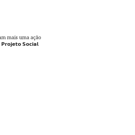
ram mais uma ação
𝗷𝗲𝘁𝗼 𝗦𝗼𝗰𝗶𝗮𝗹