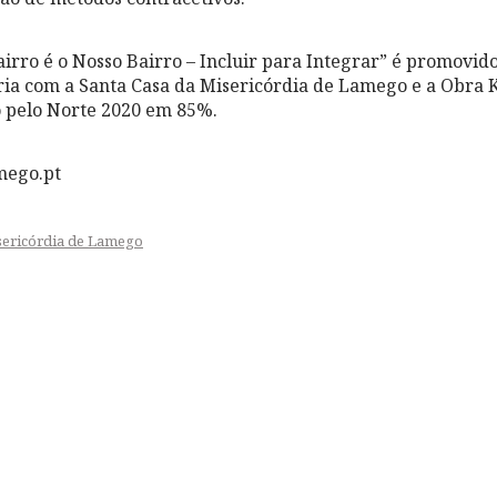
airro é o Nosso Bairro – Incluir para Integrar” é promovid
a com a Santa Casa da Misericórdia de Lamego e a Obra K
o pelo Norte 2020 em 85%.
mego.pt
sericórdia de Lamego