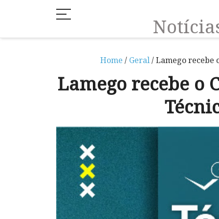
Notíci
Home
/
Geral
/ Lamego recebe o
Lamego recebe o C
Técni