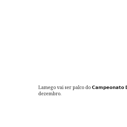
Lamego vai ser palco do 𝗖𝗮𝗺𝗽𝗲𝗼𝗻𝗮𝘁𝗼 𝗗𝗶𝘀
dezembro.