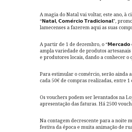
A magia do Natal vai voltar, este ano, à c
“𝗡𝗮𝘁𝗮𝗹, 𝗖𝗼𝗺𝗲́𝗿𝗰𝗶𝗼 𝗧𝗿𝗮𝗱𝗶𝗰𝗶𝗼𝗻
lamecenses a fazerem aqui as suas comp
A partir de 1 de dezembro, o “𝗠𝗲𝗿𝗰𝗮𝗱𝗼 
ampla variedade de produtos artesanais 
e produtores locais, dando a conhecer o
Para estimular o comércio, serão ainda atribu
cada 50€ de compras realizadas, entre 1 
Os vouchers podem ser levantados na Loj
apresentação das faturas. Há 2500 vouche
Na contagem decrescente para a noite m
festiva da época e muita animação de ru