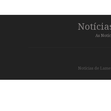
Notíci
As Notíc
Notícias de Lameg