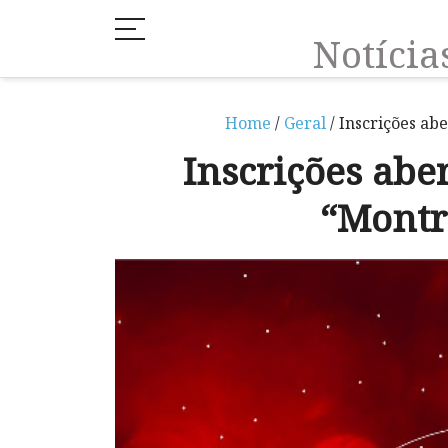
Notíci
Home
/
Geral
/ Inscrições ab
Inscrições abe
“Montr