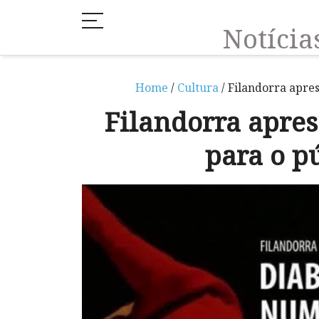
Notíci
Home
/
Cultura
/ Filandorra apre
Filandorra apre
para o pú