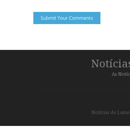
Notíci
As Notíc
Notícias de Lameg