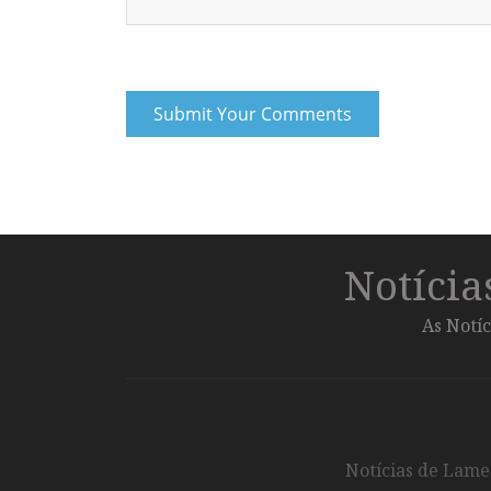
Notíci
As Notíc
Notícias de Lameg