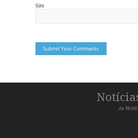
Site
Notíci
As Notíc