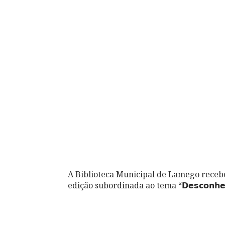
A Biblioteca Municipal de Lamego recebe a pró
edição subordinada ao tema “𝗗𝗲𝘀𝗰𝗼𝗻𝗵𝗲𝗰𝗶𝗱𝗼