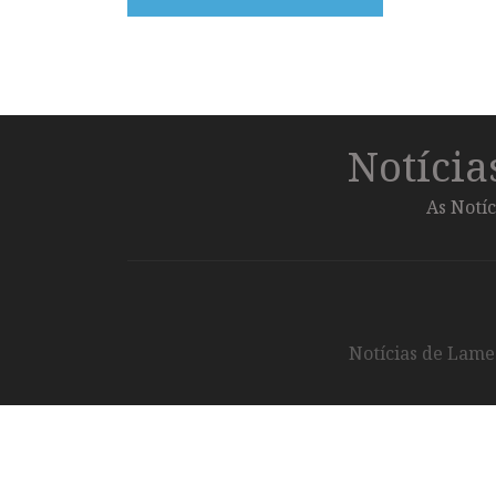
Notíci
As Notíc
Notícias de Lameg