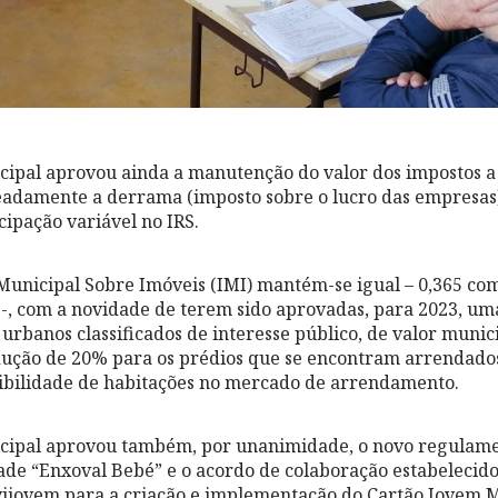
ipal aprovou ainda a manutenção do valor dos impostos a 
adamente a derrama (imposto sobre o lucro das empresas),
cipação variável no IRS.
Municipal Sobre Imóveis (IMI) mantém-se igual – 0,365 co
s -, com a novidade de terem sido aprovadas, para 2023, u
 urbanos classificados de interesse público, de valor muni
dução de 20% para os prédios que se encontram arrendados
ibilidade de habitações no mercado de arrendamento.
cipal aprovou também, por unanimidade, o novo regulame
dade “Enxoval Bebé” e o acordo de colaboração estabelecid
ijovem para a criação e implementação do Cartão Jovem M