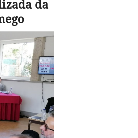
lizada da
mego