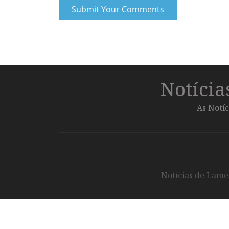
Notíci
As Notíc
Notícias de Lameg