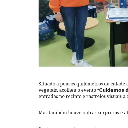
Situado a poucos quilómetros da cidade 
vegetais, acolheu o evento “𝗖𝘂𝗶𝗱𝗮𝗺𝗼𝘀 𝗱𝗮 
entradas no recinto e rastreios visuais a 
Mas também houve outras surpresas e ati