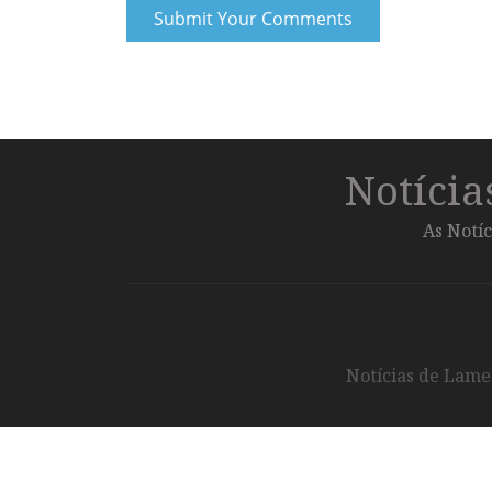
Notíci
As Notíc
Notícias de Lameg